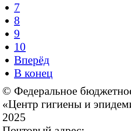
7
8
9
10
Вперёд
В конец
© Федеральное бюджетное
«Центр гигиены и эпидем
2025
Почтовый адрес: