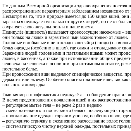
По данным Всемирной организации здравоохранения постоянно
распространенным паразитарным заболеванием независимо от 
Несмотря на то, что в природе имеется до 150 видов вшей, о
заразиться педикулезом только от других людей, но не от бол
сохраняет свою актуальность и в наше время.
Педикулёз (вшивость) вызывают кровососущие насекомые – вши
они только на людях и заразиться ими можно только от людей.
Головные и лобковые вши откладывают яйца (гниды) на волос
белья одежды (особенно в швах), где самки и откладывают свои
Заражение людей головными и платяными вшами может происход
людей, в бассейнах, а также при использовании общих предмет
человека на человека в основном при интимном контакте, реже
постельное белье.
При кровососании вши выделяют специфическое вещество, пре
дерматит или экзему. Особенно опасны платяные вши, так как
волынская лихорадка.
Главная мера профилактики педикулёза – соблюдение правил 
В целях предотвращения появления вшей и их распространения
– регулярное мытье тела – не реже 2 раз в неделю
– смена нательного и постельного белья с последующей стирко
– проглаживание одежды горячим утюгом, особенно швов, где
– регулярную стрижку и ежедневное расчесывание волос голов
– систематическую чистку верхней одежды, постельных прина