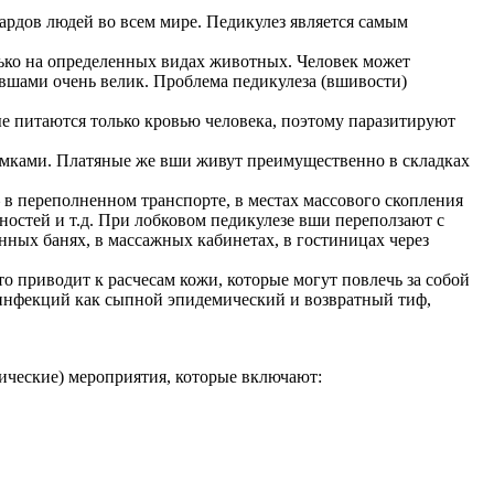
рдов людей во всем мире. Педикулез является самым
лько на определенных видах животных. Человек может
 вшами очень велик. Проблема педикулеза (вшивости)
е питаются только кровью человека, поэтому паразитируют
самками. Платяные же вши живут преимущественно в складках
в переполненном транспорте, в местах массового скопления
ностей и т.д. При лобковом педикулезе вши переползают с
нных банях, в массажных кабинетах, в гостиницах через
 приводит к расчесам кожи, которые могут повлечь за собой
 инфекций как сыпной эпидемический и возвратный тиф,
ические) мероприятия, которые включают: