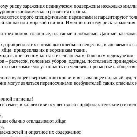
му риску заражения педикулезом подвержены несколько миллиа
уровня экономического развития страны.
ни являются строго специфичными паразитами и паразитируют то
ьной кошки или морской свинки. Именно поэтому риск заражения
 трех видов: головные, платяные и лобковые. Данные насекомы
ах, прикрепляя их с помощью клейкого вещества, выделяемого 
 яйца, прикрепляя их к ворсинкам ткани.
ить при тесном контакте с человеком, больным педикулезом – 
ов – расчесок, головных уборов, одежды, постельных принадлеж
 эти насекомые могут попасть на человека при мытье в обществе
пятствующее свертыванию крови и вызывающее сильный зуд, что
 они могут являться переносчиками возбудителей таких опасных
личной гигиены!
 в семье, в коллективе осуществляют профилактические (гигиен
й;
 вши обычно откладывают яйца;
ы;
длежностей и опрятное их содержание;