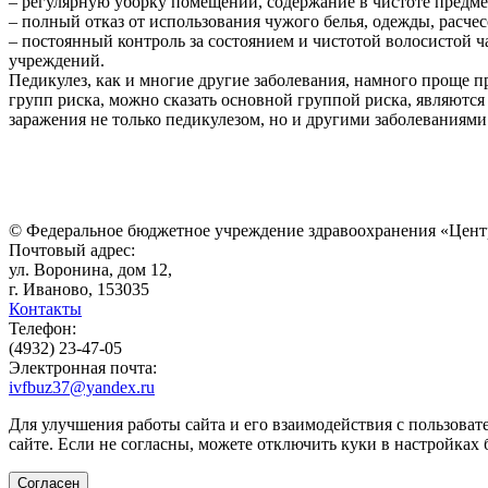
– регулярную уборку помещений, содержание в чистоте предме
– полный отказ от использования чужого белья, одежды, расч
– постоянный контроль за состоянием и чистотой волосистой ч
учреждений.
Педикулез, как и многие другие заболевания, намного проще п
групп риска, можно сказать основной группой риска, являются
заражения не только педикулезом, но и другими заболеваниями
© Федеральное бюджетное учреждение здравоохранения «Цент
Почтовый адрес:
ул. Воронина, дом 12,
г. Иваново, 153035
Контакты
Телефон:
(4932) 23-47-05
Электронная почта:
ivfbuz37@yandex.ru
Для улучшения работы сайта и его взаимодействия с пользоват
сайте. Если не согласны, можете отключить куки в настройках 
Согласен