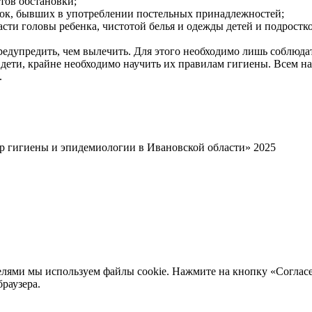
тов обстановки;
есок, бывших в употреблении постельных принадлежностей;
асти головы ребенка, чистотой белья и одежды детей и подрост
редупредить, чем вылечить. Для этого необходимо лишь соблюда
 дети, крайне необходимо научить их правилам гигиены. Всем н
.
р гигиены и эпидемиологии в Ивановской области» 2025
елями мы используем файлы cookie. Нажмите на кнопку «Согласе
браузера.